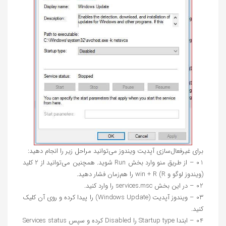
برای غیرفعال‌سازی آپدیت ویندوز می‌توانید مراحل زیر را انجام دهید:
01 – از طریق منو وارد بخش Run شوید. همچنین می‌توانید از 2 کلید
(ویندوز لوگو و R) win + R را هم‌زمان فشار دهید.
02 – در این بخش services.msc را وارد کنید.
03 – ویندوز آپدیت (Windows Update) را پیدا کرده و روی آن کلیک
کنید.
04 – ابتدا Startup type را Disabled کرده و سپس Services status