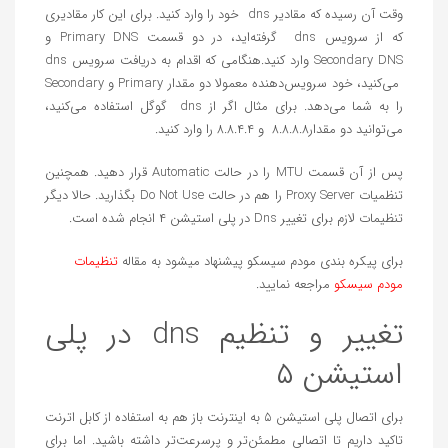
وقت آن رسیده که مقادیر dns خود را وارد کنید. برای این کار مقادیری
که از سرویس dns گرفته‌اید، در دو قسمت Primary DNS و
Secondary DNS وارد کنید.هنگامی که اقدام به دریافت سرویس dns
می‌کنید، خود سرویس‌دهنده معمولا دو مقدار Primary و Secondary
را به شما می‌دهد. برای مثال اگر از dns گوگل استفاده می‌کنید،
می‌توانید دو مقدار۸.۸.۸.۸ و ۸.۸.۴.۴ را وارد کنید.
پس از آن قسمت MTU را در حالت Automatic قرار دهید. همچنین
تنظمیات Proxy Server را هم در حالت Do Not Use بگذارید. حالا دیگر
تنظیمات لازم برای تغییر Dns در پلی استیشن ۴ انجام شده است.
برای پیکره بندی مودم سیسکو پیشنهاد میشود به مقاله
تنظیمات
مودم سیسکو
مراجعه نمایید.
تغییر و تنظیم dns در پلی
استیشن ۵
برای اتصال پلی استیشن ۵ به اینترنت باز هم به استفاده از کابل اترنت
تاکید داریم تا اتصالی مطمئن‌تر و پرسرعت‌تر داشته باشید. اما برای