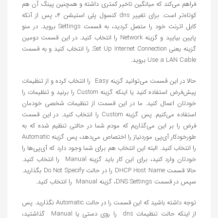
فراهم می‌کند که میانگین تاخیر کمتری داشته و همچنین پینگ آن هم
کوتاه‌تر است. برای تغییر dns کنسول پلی استیشن ۴، پس از آنکه
کابل اترنت خود را متصل کردید، به قسمت Settings بروید. در منو
پایین بیایید و گزینه Network را انتخاب کنید. در این قسمت دومین
گزینه یعنی Set Up Internet Connection. را انتخاب کنید و به قسمت
Use a LAN Cable بروید.
حالا در این قسمت می‌توانید گزینه Easy را انتخاب کرده و از تنظیمات
پیش‌فرض استفاده کنید یا اینکه گزینه Custom را برنید و تنظیمات را
خودتان اعمال کنید. ما در این قسمت از تنظیمات شخصی خودمان
استفاده می‌کنیم. پس گزینه Custom را انتخاب کنید. در این قسمت
فرض را بر این می‌گذاریم که مودم شما در حالتی تنظیم شده که به
طورخودکار آی‌پی موردنیاز را اختصاص می‌دهد، پس گزینه Automatic
را انتخاب کنید. البته این انتخاب هم برای شما وجود دارد که آی‌پی‌ها را
خودتان وارد کنید، برای این کار باید گزینه Manual را انتخاب کنید.
حالا قسمت DHCP Host Name را در حالت Do Not Specify بگذارید.
سپس در قسمت DNS Settings، گزینه Manual را انتخاب کنید.
توجه داشته باشید که این قسمت را در حالت Automatic نگذارید. پس
از اینکه حالت تنظیمات dns را روی دستی یا Manual گذاشتید،