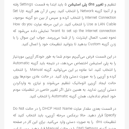
تنظیم و
تغییر dns پلی استیشن
۵ باید ابتدا به قسمت Settings رفته
و از آنجا گزینه Network را انتخاب کنید. پس از آن هم گزینه Set Up
Internet Connection را انتخاب کرده و سپس از بین دو گزینه موجود،
Use a LAN Cable را انتخاب کنید. در این مرحله عبارت How do you
want to set up the Internet connection? نمایش داده می‌شود که
نحوه نصب اتصال اینترنت را از شما می‌پرسد. جواب این سوال را با
زدن گزینه Custom بدهید تا بتوانید تنظیمات خود را اعمال کنید.
در این قسمت فرض می‌گیریم مودم شما به طور خودکار آی‌پی موردنیاز
را به پلی استیشن اختصاص می‌دهد، در نتیجه باید گزینه Automatic
را انتخاب کنید. اما علاوه بر این می‌توانید گزینه Manual را انتخاب
کرده و آی‌پی را به صورت دستی وارد کنید. در حالت عادی مودم‌ها روی
حالت ایجاد آی‌پی اتوماتیک تنظیم می‌شوند و نیازی به واردکردن
دستی آی‌پی ندارید. به همین دلیل اگر تغییر خاصی در تنظمیات مودم
خود انجام نداده‌اید، همان گزینه Automatic را انتخاب کنید.
در قسمت بعدی مقدار عبارت DHCP Host Name را در حالت Do Not
Specify قرار دهید. حالا برعکس مرحله آی‌پی، باید انتخاب کنید که
تنظیمات dns را به صورت دستی وارد می‌کنید. برای این کار در صفحه
جدید گزینه DNS Settings را در حالت Manual قرار دهید. پس از این