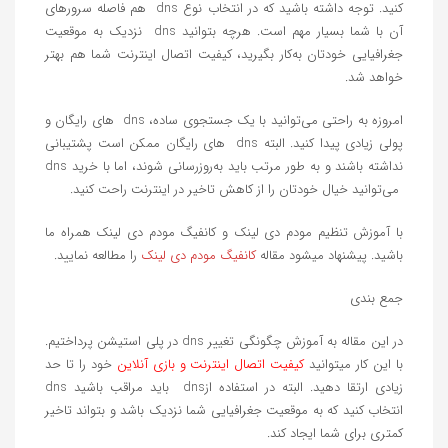
کنید. توجه داشته باشید که در انتخاب نوع dns هم فاصله سرورهای
آن با شما بسیار مهم است. هرچه بتوانید dns نزدیک به موقعیت
جغرافیایی خودتان به‌کار بگیرید، کیفیت اتصال اینترنت شما هم بهتر
خواهد شد.
امروزه به راحتی می‌توانید با یک جستجوی ساده، dns های رایگان و
پولی زیادی پیدا کنید. البته dns های رایگان ممکن است پشتیبانی
نداشته باشند و به طور مرتب باید به‌روزرسانی شوند، اما با خرید dns
می‌توانید خیال خودتان را از کاهش تاخیر در اینترنت راحت کنید.
با آموزش تنظیم مودم دی لینک و کانفیگ مودم دی لینک همراه ما
باشید. پیشنهاد میشود مقاله
کانفیگ مودم دی لینک
را مطالعه نمایید.
جمع‌ بندی
در این مقاله به آموزش چگونگی تغییر dns در پلی استیشن پرداختیم.
با این کار میتوانید
کیفیت اتصال اینترنت و بازی آنلاین
خود را تا حد
زیادی ارتقا دهید. البته در استفاده ازdns باید مراقب باشید dns
انتخاب کنید که به موقعیت جغرافیایی شما نزدیک باشد و بتواند تاخیر
کمتری برای شما ایجاد کند.