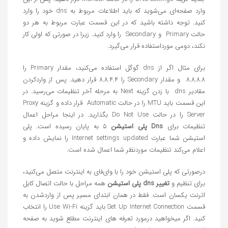
وارد صفحه‌ای می‌شوید که باید اطلاعات مربوط به dns خود را وارد
کنید. توجه داشته باشید که در این قسمت عبارت مربوط به هر دو
حالت Primary و Secondary را وارد کنید. زیرا در صورتی که اولی کار
نکند، دومی مورداستفاده قرار می‌گیرد.
برای مثال اگر از dns گوگل استفاده می‌کنید، مقدار Primary را
۸.۸.۸.۸ و مقدار Secondary را ۸.۸.۴.۴ قرار دهید. پس از واردکردن
مقادیر dns با زدن گزینه Next به مرحله آخر تنظیمات می‌رسید. در
این قسمت باید MTU را در حالت Automatic قرار داده و گزینه Proxy
Server را در حالت Do Not Use بگذارید. در اینجا مراحل اعمال
تنظیمات برای
Dns پلی استیشن
۵ به پایان رسیده است. پلی
استیشن شما عبارت Internet settings updated را نمایش داده و
اعلام می‌کند تنظیمات موردنظر شما اعمال شده است.
درصورتی که پلی استیشن خود را با وای‌فای به اینترنت متصل می‌کنید،
برای تنظیم و
تغییر dns پلی استیشن
همه مراحل با حالت اتصال کابل
اترنت یکسان است. فقط در همان ابتدای مسیر پس از واردشدن به
قسمت Set Up Internet Connection باید گزینه Use Wi-Fi را انتخاب
کنید. اگر میخواهید درمورد تعرفه های اینترنت مطلع شوید به صفحه