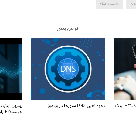
داری
,
مشتری مداری
خواندن بعدی
راهنما و آموزش نصب نرم افزار 3CX + لینک
نحوه تغییر DNS سرورها در ویندوز
بهترین اینترن
چیست؟ + راه