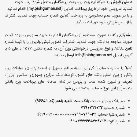
عاملین فروش
به شبکه اینترنت پرسرعت پیشگامان متصل شده اید ، جهت
تمدید سرویس خود از طریق پرداخت آنلاین (
my.pishgaman.net
) اقدام نمائید
و یا در صورت عدم دسترسی به پرداخت آنلاین شماره حساب جهت تمدید اشتراک
را از عامل فروش خود دریافت نمائید.
مشترکینی که به صورت مستقیم از پیشگامان اقدام به خرید سرویس نموده اند در
صورت مراجعه به بانک جهت تمدید اشتراک، تصویر فیش واریزی را با ثبت شماره
تلفن ADSL و نوع سرویس درخواستی روی آن، به شماره فکس ۱۵۷۷ داخلی ۵ یا
آدرس ایمیل
nfo@pishgaman.net
i
ارسال نمایند .
"شبا" یا شماره حساب بانکی ایران، به منظور تسهیل و استانداردسازی مبادلات بین
بانکی و بین المللی بانک های کشور، توسط بانک مرکزی جمهوری اسلامی ایران ،
تعریف و تبیین شده است و بزودی در تمام سامانه های پرداخت بین بانکی
منحصراً از این نوع حساب استفاده می شود.
نام بانک و نوع حساب
بانک ملت شعبه باهنر (کد ۹۶۶۵۱)
شماره حساب
۷۹۹۰۷۹۹۰۳۲
شماره شبا حساب
IR۱۹۰۱۲۰۰۰۰۰۰۰۰۰۷۹۹۰۷۹۹۰۳۲
شماره کارت
۶۱۰۴۳۳۷۶۳۵۳۵۹۷۱۲