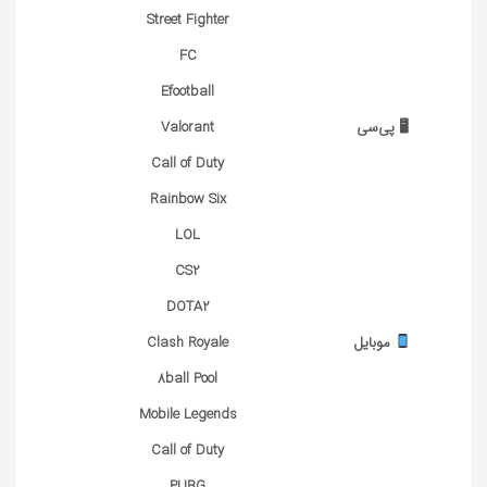
Street Fighter
FC
Efootball
🖥 پی‌سی
Valorant
Call of Duty
Rainbow Six
LOL
CS2
DOTA2
موبایل
Clash Royale
8ball Pool
Mobile Legends
Call of Duty
PUBG