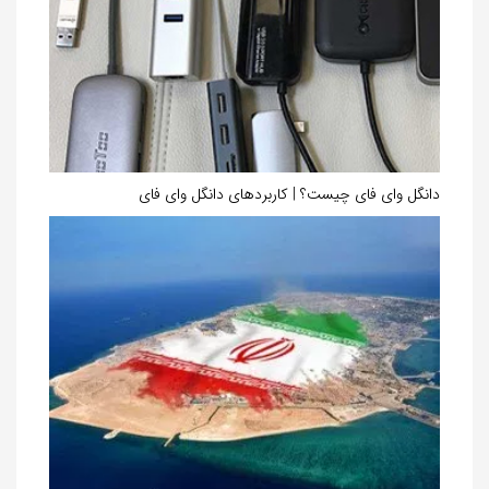
دانگل وای فای چیست؟ | کاربردهای دانگل وای فای