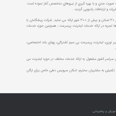
شگامان توسعه ارتباطات در راستاي توسعه صنعت IT كشور و پیشبرد اهداف اطلاع رسانی به عموم هموطنان گرامی فعاليت خود را از سال 1382 به صورت جدي و با بهره گيري از نيروهاي متخصص آغاز نموده است.
هم اكنون این شرکت، با گسترش دامنه فعاليت هاي خود در سراسر كشور ، سرویس های خانواده DSL نظیر ADSL2+ / G.SHDSL / VDSL / VDSL2 را در 30 استان و بیش از 300 شهر ارائه می نماید. شرکت پیشگامان با
 تجهیزات و فناوری‌ها، پشتیبانی موثر و 24 ساعته از خدمات ارایه شده و سال‌ها تجربه در ارائه خدمات اینترنت پرسرعت ، همچنین حوزه خدمات
، اینترنت فیبر نوری، اینترنت پرسرعت بی سیم اشتراکی، پهنای باند اختصاصی،
با بیش از 350 نفر پرسنل مستقیم و 1000 نفر پرسنل غیرمستقیم و همچنین در اختیار داشتن بیش از 700 نمایندگی در سراسر کشور مشغول به ارائه خدمات مختلف در حوزه اینترنت می
ت تکمیلی به مشتریان محترم، امکان سرویس دهی خاص برای ارگان
موزش و پشتیبانی