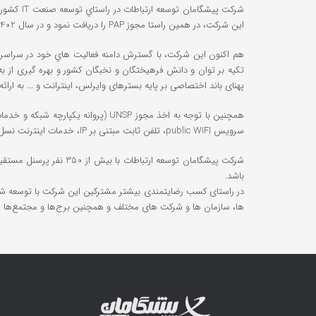
این شرکت، در همین راستا مجوز PAP را دریافت نمود و در سال 1402 موفق به اخذ مجوز UNSP (پروانه یکپارچه شبکه و خدمات ارتباطی) از سازمان تنظیم مقررات و ارتباطات رادیویی گردید.
پهنای باند اختصاصی بر پایه بسترهای وایرلس، اینترانت و ... به ا
همچنین با توجه به اخذ مجوز UNSP (
سرویس public WIFI، تلفن ثابت مبتنی بر IP، خدمات اینترنت نسل 4 ثابت TD-LTE یا اینترنت بی سیم بر روی بستر سیم کارت مشغول به فعالیت می باشد.
باشد.
در راستای کسب رضایتمندی بیشتر مشترکین این شرکت با توسعه شب
ها، سازمان ها و شرکت های مختلف و همچنین برج‌ها و مجتمع‌ها را 