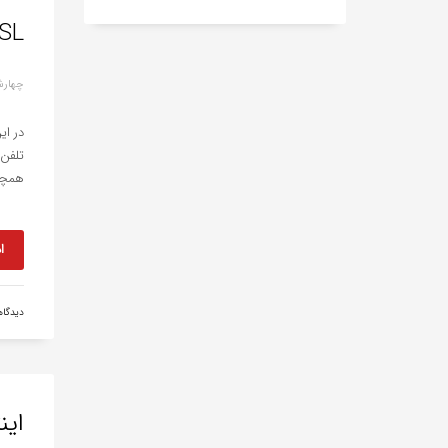
ADSL چیست؟ + مزایا، 
چهارشنبه, 14 
در ای
همچن
ا
دیدگا
این