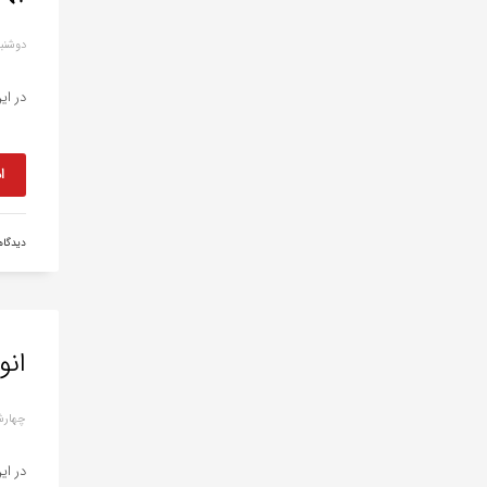
دوشنبه, 12 جولا
در ای
ا
دیدگا
انو
چهارشنبه, 07 
در ای