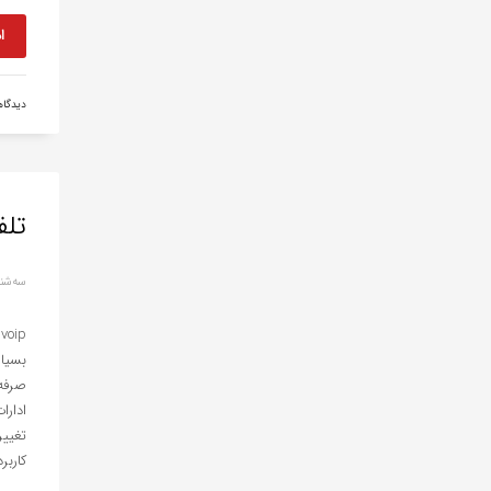
ا
دیدگا
تلفن تح
سه‌شنبه, 13 جو
بسیار
صرفه 
کاربر