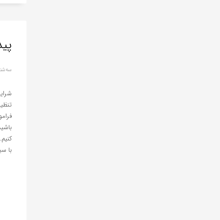
پید
سه‌شنبه, 13 جو
تنظیم
فرامو
باشید
کنیم.
با سیس