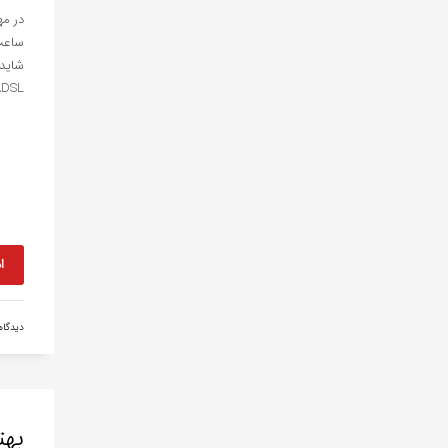
در مه
ساعت 
شاید 
ADSL در مهمان
ا
دیدگا
بهت