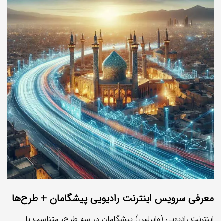
معرفی سرویس اینترنت رادیویی پیشگامان + طرح‌ها
اینترنت رادیویی (وایرلس) پیشگامان در سه طرح، متناسب با