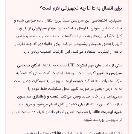
برای اتصال به LTE چه تجهیزاتی لازم است؟
سیم‌کارت اختصاصی این سرویس صرفاً برای انتقال داده طراحی شده و
قابلیت تماس صوتی یا ارسال پیامک ندارد.
مودم سیم‌کارتی
از طریق
کابل LAN یا وای‌فای به تمام دستگاه‌های خانه متصل می‌شود و چندین
کاربر را به‌طور همزمان پشتیبانی می‌کند. برای خانواده‌ای که چند نفرشان
با هم از اینترنت استفاده می‌کنند، این ظرفیت اهمیت زیادی دارد.
یکی از مزیت‌های مهم
اینترنت LTE
نسبت به ADSL،
امکان جابجایی
سرویس با تغییر آدرس
است. برخلاف اینترنت ثابت سنتی که کاملاً به
مرکز مخابرات منطقه گره خورده، اینجا سرویس به سیم‌کارت وصل است
نه به آدرس؛ یعنی در صورت تغییر محل سکونت، فقط مودم را
برمی‌دارید و در خانه جدید وصل می‌کنید.
نصب و راه‌اندازی
هم بدون
نیاز به تکنسین یا انتظار برای کشیدن کابل انجام می‌شود و می‌توانید
خرید اینترنت tdlte
را به‌صورت آنلاین انجام داده و ظرف ۴۸ ساعت کاری
از سرویس بهره‌مند شوید.
یک نکته صادقانه پیش از خرید: کیفیت
td-lte
مستقیماً به قدرت