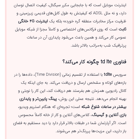
اینترنت موبایل است که با جابجایی مکرر سیگنال، کیفیت اتصال نوسان
دارد، و نه مثل ADSL که کیفیتش به طول کابل‌های قدیمی زیرزمینی و
ظرفیت مرکز مخابرات منطقه گره خورده؛ بلکه یک
اینترنت 4G خانگی
ثابت
است که روی فرکانس‌های اختصاصی و کاملاً مجزا از شبکه موبایل
عمومی کار می‌کند و همین باعث می‌شود پایداری آن در ساعات
پرترافیک شب به‌مراتب بالاتر باشد.
فناوری td lte چگونه کار می‌کند؟
سرویس
tdlte
با استفاده از تقسیم زمانی (Time Division)، داده‌ها را در
بازه‌های کوتاه و مشخص ارسال و دریافت می‌کند. به جای اینکه یک
کانال رادیویی همزمان هم بفرستد هم دریافت کند، این کار را نوبتی و
بهینه انجام می‌دهد. نتیجه عملی این روش،
پینگ پایین‌تر و پایداری
بیشتر در ساعات شلوغ شبکه
است؛ تجربه‌ای که هنگام استریم ویدیو،
بازی آنلاین و گیمینگ
، کلاس‌های آنلاین و کار از خانه کاملاً محسوس
است. اگر آپارتمان شما در طبقات بالاتر قرار دارد یا دید مستقیم به فضای
باز دارید، این مزیت‌ها پررنگ‌تر هم می‌شوند.