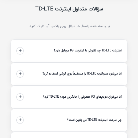
سؤالات متداول اینترنت TD-LTE
برای مشاهده پاسخ هر سؤال روی باکس آن کلیک کنید.
+
اینترنت TD-LTE چه تفاوتی با اینترنت 4G موبایل دارد؟
تفاوت اصلی در کاربرد و نوع سیم‌کارت و مودم است. TD-LTE برای سرویس ثابت
+
آیا می‌شود سیم‌کارت TD-LTE را مستقیماً روی گوشی استفاده کرد؟
خانگی و اداری طراحی شده و از فرکانس‌های اختصاصی استفاده می‌کند که کمتر
توسط گوشی‌های موبایل اشغال شده‌اند؛ در نتیجه در محیط‌های شلوغ سرعت
پایدارتری دارد.
خیر، سیم‌کارت TD-LTE مخصوص انتقال داده است و تماس صوتی یا پیامک
+
آیا می‌توان مودم‌های 4G معمولی را جایگزین مودم TD-LTE کرد؟
ندارد. این سیم‌کارت برای مودم‌های ویژه TD-LTE طراحی شده است.
خیر، اکثر مودم‌های 4G از TD-LTE پشتیبانی نمی‌کنند. برای بهترین کیفیت باید از
+
چرا سرعت اینترنت TD-LTE من پایین است؟
مودم اختصاصی که پیشگامان ارائه می‌دهد استفاده کنید.