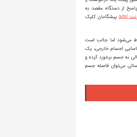
اسخ از دستگاه مقصد به
 adsl
پیشگامان کلیک
نید ping مخفف چیست، این کلمه به عبارت Packet InterNet Groper مربوط می‌شود اما جالب است
شناسایی اجسام خارجی، یک
لی به جسم برخورد کرده و
سالی می‌توان فاصله جسم