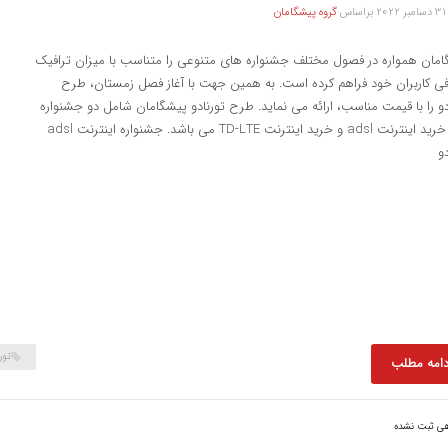
2
براساس
گروه پیشگامان
امان همواره در فصول مختلف جشنواره های متنوعی را متناسب با میزان ترافیک
ی کاربران خود فراهم کرده است. به همین جهت با آغاز فصل زمستان، طرح
دو را با قیمت مناسب، ارائه می نماید. طرح تورنادو پیشگامان شامل دو جشنواره
برای خرید اینترنت adsl و خرید اینترنت TD-LTE می باشد. جشنواره اینترنت adsl
دو
تور
دامه مطلب
هی ثبت نشده