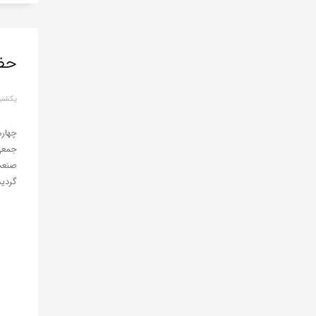
حضو
یکشنبه, 18 دسام
جمعی 
صنعت
گردید