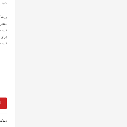
شنبه, 31 دسامبر 022
پیشگ
مصرف
تورنا
تورنا
ا
دیدگا