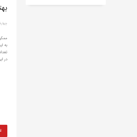
بهت
چهارشنبه, 18 
ممکن
به ای
تعداد
در ای
ا