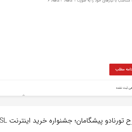
هه، 6
دامه مطلب
هی ثبت نشده
 تورنادو پیشگامان؛ جشنواره خرید اینترنت ADSL و TD-LTE