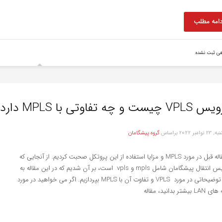
دامه مطلب
هی ثبت نشده
یست و چه تفاوتی با MPLS دارد؟
نوامبر 2022
براساس
گروه پیشگامان
در مقاله قبل در مورد MPLS و مزایا استفاده از این پروتکل صحبت کردیم. از آنجایی که
سرویس انتقال پیشگامان شامل mpls و vpls است، بر آن شدیم که در این مقاله به
بیان توضیحاتی در مورد VPLS و تفاوت آن با MPLS بپردازیم. اگر می خواهید در مورد
یشتر بدانید، مقاله