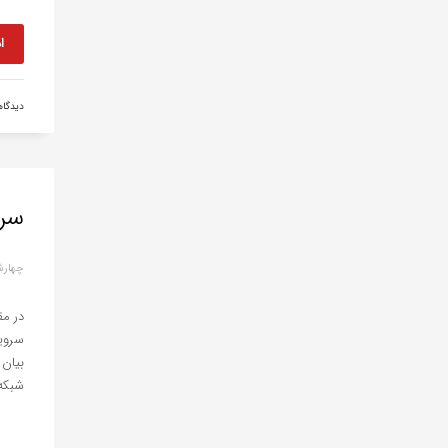
ا
دیدگا
سرویس VPLS چ
چهارشنبه, 23 
شبکه های LAN ب