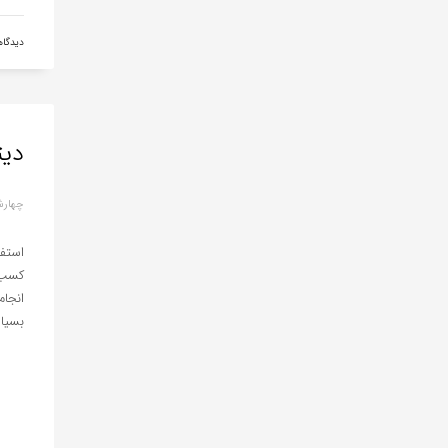
دیدگا
دیت
چهارشنبه, 04 
استفا
کسب 
انجام
بسیار