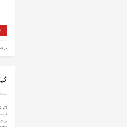
ا
دیدگا
گیگ
سه‌شنبه, 03 ژان
اگر 
توجه
زیاد