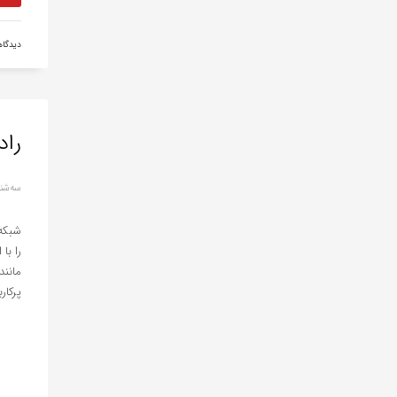
دیدگا
راد
سه‌شنبه, 18 آو
شبکه 
را با
مانند
پرکار