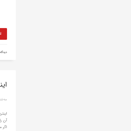
ا
دیدگا
اینت
سه‌شنبه, 11 آو
آن را