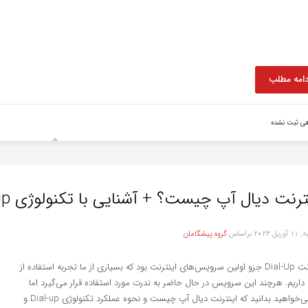
دامه مطلب
هی ثبت نشده
رنت دیال آپ چیست؟ + آشنایی با تکنولوژی Dial-up و نحوه عملکرد آن
ریل 2023
براساس
گروه پیشگامان
اینترنت Dial-Up جزو اولین سرویس‌های اینترنت بود که بسیاری از ما تجربه استفاده از
 داریم. هرچند این سرویس در حال حاضر به ندرت مورد استفاده قرار می‌گیرد اما
اگر می‌خواهید بدانید که اینترنت دیال آپ چیست و نحوه عملکرد تکنولوژی Dial-up و