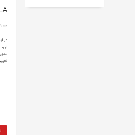
SLA چیست؟ 0 تا 100 توافقنامه
چهارشنبه, 26 
در ای
مدیری
تعیین
ا