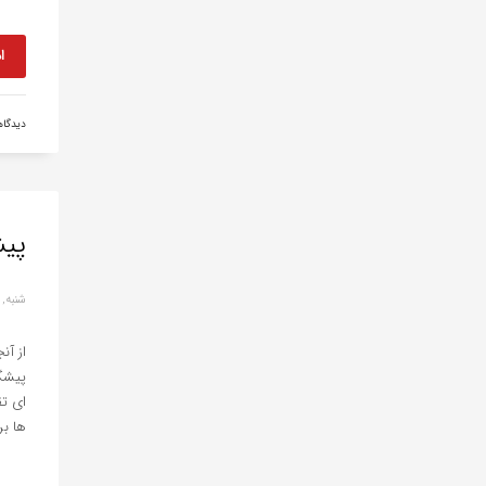
ا
دیدگا
پیش
شنبه, 25 فوریه 023
از آن
پیشگا
ها برا