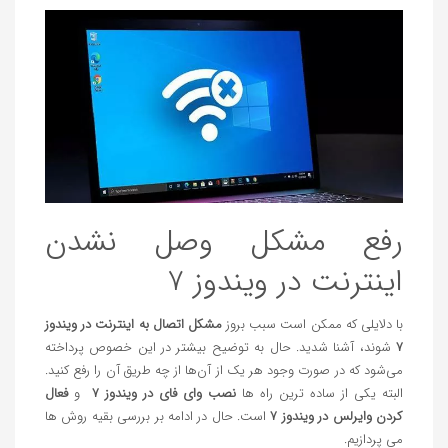
رفع مشکل وصل نشدن
اینترنت در ویندوز 7
با دلایلی که ممکن است سبب بروز
مشکل اتصال به اینترنت در ویندوز
7
شوند، آشنا شدید. حال به توضیح بیشتر در این خصوص پرداخته
می‌شود که در صورت وجود هر یک از آن‌ها از چه طریق آن را رفع کنید.
البته یکی از ساده ترین راه ها
نصب وای فای در ویندوز 7
و
فعال
كردن وايرلس در ويندوز 7
است. حال در ادامه بر بررسی بقیه روش ها
می پردازیم.