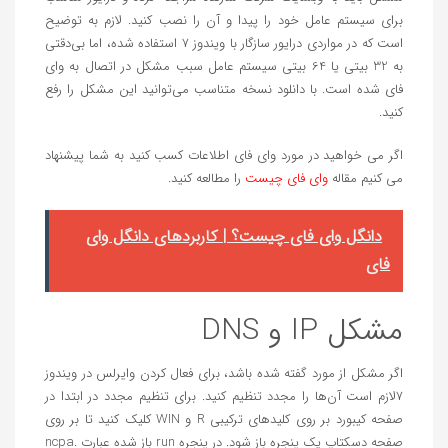
برای سیستم عامل خود را پیدا و آن را نصب کنید. لازم به توضیح
است که در مواردی درایور سازگار با ویندوز 7 استفاده شده، اما بی‌دقتی
به 32 بیتی یا 64 بیتی سیستم عامل سبب مشکل در اتصال به وای
فای شده است. با دانلود نسخه متناسب می‌توانید این مشکل را رفع
کنید.
اگر می خواهید در مورد وای فای اطلاعات کسب کنید به شما پیشنهاد
می کنیم مقاله
وای فای چیست
را مطالعه کنید.
دانگل وای فای چیست؟ | کاربردهای دانگل وای
فای
مشکل IP و DNS
اگر مشکل از مورد گفته شده باشد، برای فعال کردن وایرلس در ویندوز
۷لازم است آن‌ها را مجدد تنظیم کنید. برای تنظیم مجدد در ابتدا در
صفحه کیبورد بر روی کلید‌های ترکیبی R و WIN کلیک کنید تا بر روی
صفحه دسکتاپ یک پنجره باز شود. در پنجره run باز شده عبارت ncpa.