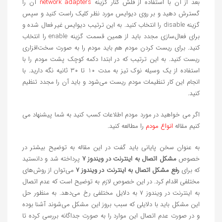
بعد از آن با استفاده از فلش کنار گزینه
network adapters
آن را
گسترش دهید و بر روی دیوایس مورد نظر کلیک راست کنید و سپس
گزینه disable را انتخاب کنید. به این ترتیب دیوایس غیر فعال شده و
برای فعال‌سازی مجدد باید از همین قسمت گزینه enable را انتخاب
کنید. برای ریست کردن مودم هم باید مودم را به صورت سخت‌افزاری
ریست کنید. به این ترتیب که در ابتدا دکمه کوچک پشت مودم را با
استفاده از یک وسیله نوک تیز به مدت 10 تا 30 ثانیه نگه دارید. با
انجام این کار تنظیمات مودم ریست می‌شود و باید آن را مجدد تنظیم
کنید.
اگر می خواهید در مورد مودم اطلاعات کسب کنید به شما پیشنهاد می
کنیم مقاله
انواع مودم
را مطالعه کنید.
به عنوان سخن پایانی باید گفت در این مقاله به توضیح بیشتر در
خصوص
مشکل اتصال به اینترنت در ویندوز 7
پرداخته شد و دانستید
که برای
رفع
مشکل اتصال به اینترنت در ویندوز ۷
می‌توان از روش‌های
مختلفی اقدام کرد. در این خصوص لازم به توضیح است که عدم اتصال
به اینترنت در ویندوز 7 به دلایل مختلفی رخ می‌دهد. به منظور حل
این مشکل باید با دلایلی که سبب بروز این مشکل می‌شوند آشنا بوده
و در صورت عدم اتصال این موارد را به صورت جداگانه بررسی کرده تا