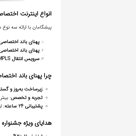
انواع اینترنت اختصا
پیشگامان با ارائه سه نوع
پهنای باند اختصاصی
پهنای باند اختصاص
سرویس انتقال VPLS/MPLS:
چرا پهنای باند اختص
زیرساخت به‌روز و گستر
تجربه و تخصص
: بیش از 20 سال تجربه در صنعت فناور
پشتیبانی 24 ساعته
: ا
هدایای ویژه جشنواره